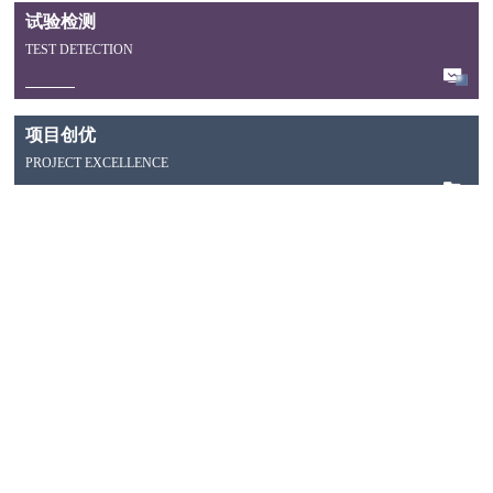
试验检测
TEST DETECTION
项目创优
PROJECT EXCELLENCE
锚墩式主动网
01
采用锚墩式锚索和主动防护网相结合的形
式，创新性地对锚-网接触处进行…
ACHIEVEMENT