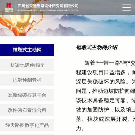
锚墩式主动网介绍
锚墩式主动网
随着“一带一路”与
桥梁无缝伸缩缝
程建设项目日益增多，
抗滑预制管桩
深层失稳破坏的风险。
问题，推动边坡防护向绿
蜀新绿碳核算平台
该技术具备稳定可靠、
坡的加固防护，以及填
改性磷石膏混合料
落、掉块或深层开裂、
经天路图数字化产品
力。