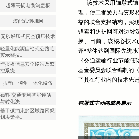
该技术采用锚墩式锚
超薄高韧电缆沟盖板
理，使二者受力与变形
装配式钢棚洞
靠的联合支挡结构，实现
锚索和防护网可对边坡
无砂增压式真空预压技术
换。目前，该核心技术
轻量化能源自给式公路临
评“整体达到国际先进
灾示警技..
《交通运输行业节能低碳
情报板信息安全终端及监
基金委员会联合编制的《
控系统
了其在行业内的技术先
振动、倾角一体化设备
蜀科-交通专利智能评估
与转化决..
锚墩式主动网成果展示
基于碳约束的区域路网规
划决策平..