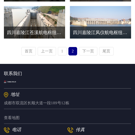
四川嘉陵江苍溪航电枢纽船闸工程
四川嘉陵江凤仪航电枢纽船闸工程
首页
上一页
1
2
下一页
尾页
联系我们
地址
成都市双流区长顺大道一段189号12栋
查看地图
电话
传真